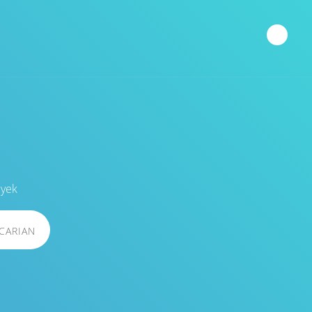
byek
CARIAN