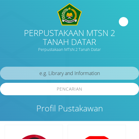
PERPUSTAKAAN MTSN 2
TANAH DATAR
Perpustakaan MTsN 2 Tanah Datar
PENCARIAN
Profil Pustakawan