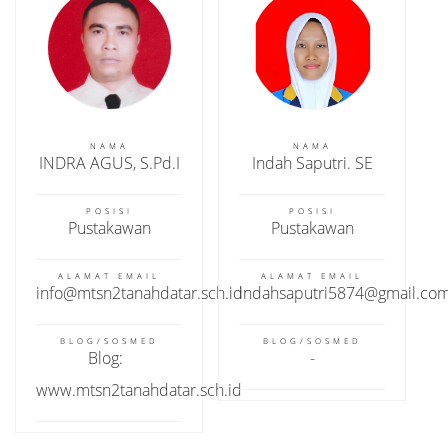
NAMA
NAMA
INDRA AGUS, S.Pd.I
Indah Saputri. SE
POSISI
POSISI
Pustakawan
Pustakawan
ALAMAT EMAIL
ALAMAT EMAIL
info@mtsn2tanahdatar.sch.id
indahsaputri5874@gmail.co
BLOG/SOSMED
BLOG/SOSMED
Blog:
www.mtsn2tanahdatar.sch.id