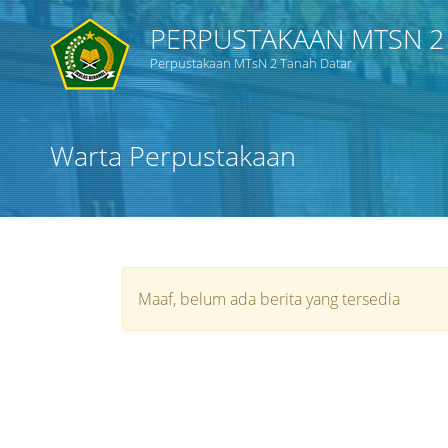
PERPUSTAKAAN MTSN 2
Perpustakaan MTsN 2 Tanah Datar
Warta Perpustakaan
Maaf, belum ada berita yang tersedia