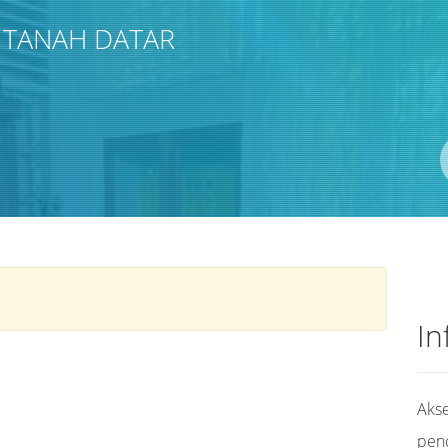
 TANAH DATAR
In
Akse
pen