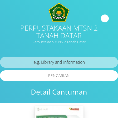
PERPUSTAKAAN MTSN 2
TANAH DATAR
Perpustakaan MTsN 2 Tanah Datar
PENCARIAN
Detail Cantuman